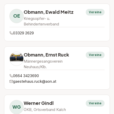
Obmann, Ewald Meitz
Vereine
OE
Kriegsopfer- u.
Behindertenverband
03329 2629
Obmann, Ernst Ruck
Vereine
Männergesangsverein
Neuhaus/Klb.
0664 3423690
gaestehaus.ruck@aon.at
Werner Gindl
Vereine
WG
ÖKB, Ortsverband Kalch