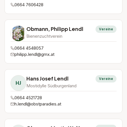
0664 7606428
Obmann, Philipp Lendl
Vereine
Bienenzuchtverein
0664 4548057
philipp.lendl@gmx.at
Hans Josef Lendl
Vereine
HJ
Mostidylle Südburgenland
0664 4521728
h.lendl@obstparadies.at