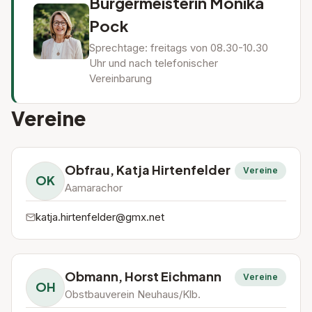
Bürgermeisterin Monika
Pock
Sprechtage: freitags von 08.30-10.30
Uhr und nach telefonischer
Vereinbarung
Vereine
Obfrau, Katja Hirtenfelder
Vereine
OK
Aamarachor
katja.hirtenfelder@gmx.net
Obmann, Horst Eichmann
Vereine
OH
Obstbauverein Neuhaus/Klb.